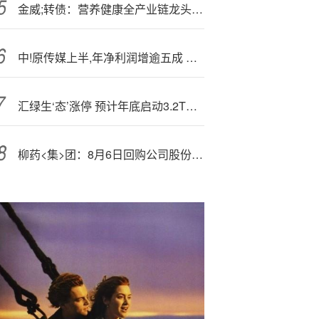
金威;转债：营养健康全产业链龙头（东吴固收李勇 陈伯铭）20250820
中!原传媒上半,年净利润增逾五成 教育服务生态持续完善
汇绿生‘态’涨停 预计年底启动3.2T模块开发
柳药<集>团：8月6日回购公司股份54.45万股