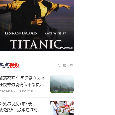
热点
视频
换一换
郎酒召开全:国经销商大会
汪俊林强调确保干部员工
队伍稳定、不参与价格战
2026-01-29 03:27:10
新奥尔良女<市>长
被‘起’诉：涉嫌隐瞒与贴