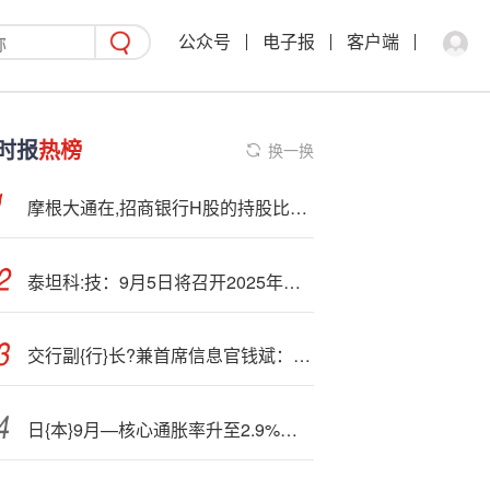
公众号
电子报
客户端
时报
热榜
换一换
摩根大通在,招商银行H股的持股比例于10月20日从4.94%升至5.00%
泰坦科:技：9月5日将召开2025年第一次临时股东大会
交行副{行}长?兼首席信息官钱斌：金融在人工智能运用中的关键决策点必须由人把控
日{本}9月—核心通胀率升至2.9%，支持近期加息预期