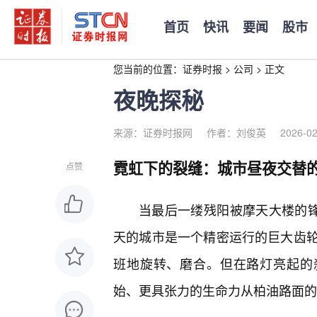
首页
快讯
要闻
股市
您当前的位置：
证券时报
>
公司
>
正文
夜晚探秘
来源：证券时报网
作者：刘俊英
2026-02
霓虹下的裂缝：城市昼夜交替
点赞
当最后一缕残阳被摩天大楼的锋
天的城市是一个精密运行的巨大齿轮
班地旋转、磨合。但在路灯亮起的
始、更具张力的生命力从柏油路面的