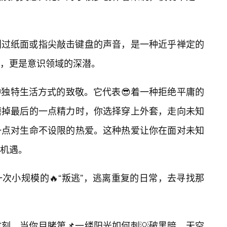
划过纸面或指尖敲击键盘的声音，是一种近乎禅定的
，更是意识领域的深潜。
独特生活方式的致敬。它代表😎着一种拒绝平庸的
磨掉最后的一点精力时，你选择穿上外套，走向未知
一点对生命不设限的热爱。这种热爱让你在面对未知
是机遇。
次小规模的🔥“叛逃”，逃离重复的日常，去寻找那
刻。当你目睹第📌一缕阳光如何刺💡破黑暗，天空