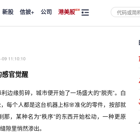
新股
信披+
公司
港美股
-09 11:10:10
的感官觉醒
利边缘剪碎，城市便开始了一场盛大的“脱壳”。白
，每个人都是这台机器上标🌸准化的零件，按部就
刹那，某种名为“秩序”的东西开始松动，一种更原
缝隙里悄然渗出。