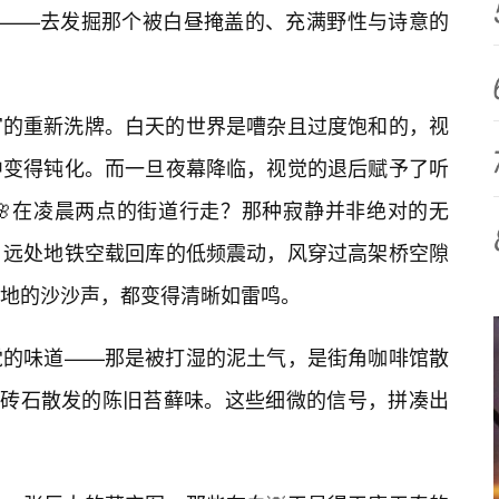
端——去发掘那个被白昼掩盖的、充满野性与诗意的
官的重新洗牌。白天的世界是嘈杂且过度饱和的，视
中变得钝化。而一旦夜幕降临，视觉的退后赋予了听
🌸在凌晨两点的街道行走？那种寂静并非绝对的无
：远处地铁空载回库的低频震动，风穿过高架桥空隙
地的沙沙声，都变得清晰如雷鸣。
觉的味道——那是被打湿的泥土气，是街角咖啡馆散
里砖石散发的陈旧苔藓味。这些细微的信号，拼凑出