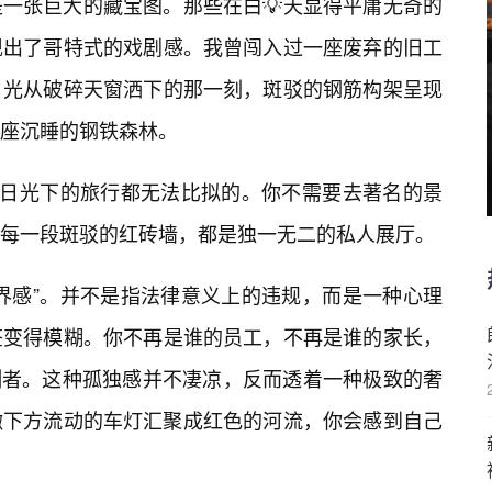
一张巨大的藏宝图。那些在白💡天显得平庸无奇的
现出了哥特式的戏剧感。我曾闯入过一座废弃的旧工
月光从破碎天窗洒下的那一刻，斑驳的钢筋构架呈现
座沉睡的钢铁森林。
何日光下的旅行都无法比拟的。你不需要去著名的景
每一段斑驳的红砖墙，都是独一无二的私人展厅。
界感”。并不是指法律意义上的违规，而是一种心理
签变得模糊。你不再是谁的员工，不再是谁的家长，
测者。这种孤独感并不凄凉，反而透着一种极致的奢
瞰下方流动的车灯汇聚成红色的河流，你会感到自己