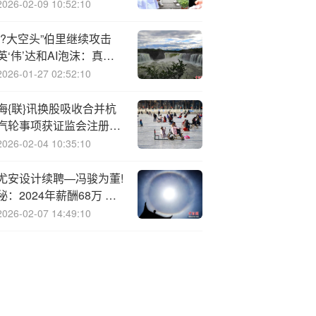
身警官关系并滥用公款
2026-02-09 10:52:10
“?大空头”伯里继续攻击
英‘伟’达和AI泡沫：真正
的终端需求小得离谱
2026-01-27 02:52:10
海{联}讯换股吸收合并杭
汽轮事项获证监会注册批
复
2026-02-04 10:35:10
尤安设计续聘—冯骏为董!
秘：2024年薪酬68万 任
内公司市值减少65.69亿
2026-02-07 14:49:10