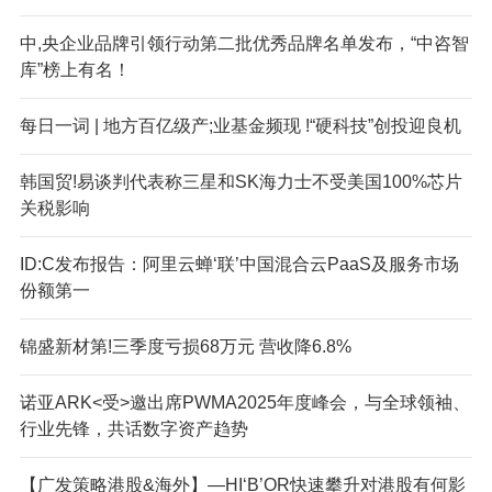
中,央企业品牌引领行动第二批优秀品牌名单发布，“中咨智
库”榜上有名！
每日一词 | 地方百亿级产;业基金频现 !“硬科技”创投迎良机
韩国贸!易谈判代表称三星和SK海力士不受美国100%芯片
关税影响
ID:C发布报告：阿里云蝉‘联’中国混合云PaaS及服务市场
份额第一
锦盛新材第!三季度亏损68万元 营收降6.8%
诺亚ARK<受>邀出席PWMA2025年度峰会，与全球领袖、
行业先锋，共话数字资产趋势
【广发策略港股&海外】—HI‘B’OR快速攀升对港股有何影