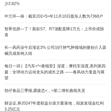
少2.82%
中兰环—保：截至202<5>年11月10日股东人数为7368户
智界也拼—了！新款S7、R7顶配直降1万元：上市价或惊
喜
长—风药业午后涨近3% 公司治疗肺气肿领域的微创介入器
械完成首例入组
每日一词 | 【汽车<*>黄细里】深度：摩托车深度,系列第四
篇：全球动力运动龙头的成长之路 ——春风动力复盘与展
望
劲仔食品三季报,露疲态<，>第二增长曲线失灵
财达证,券2024?年度权益分派方案落地，拟派发现金红利
3.25亿元