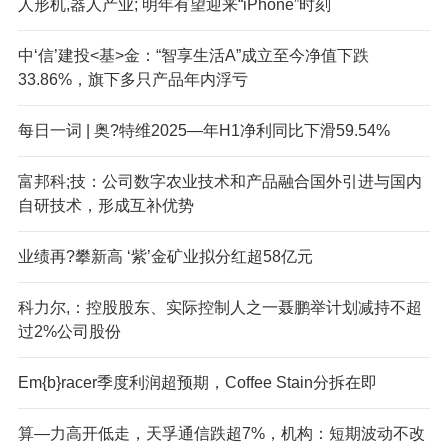
人形机,器人产业; 明年有望迎来“iPhone”时刻
中‘信’建投<基>金：“智享生活A”成立至今净值下跌
33.86%，旗下多只产品年内浮亏
每日一词 | 奥?特维2025—年H1净利同比下滑59.54%
富邦科;技：公司数字农业技术和产品融合国外引进与国内
自研技术，形成互补优势
业绩再?攀新高 ‘紫’金矿业拟分红超58亿元
科力尔,：控股股东、实际控制人之一聂鹏举计划减持不超
过2%公司股份
Em{b}racer季度利润超预期，Coffee Stain分拆在即
算—力高开低走，天孚通信跌超7%，机构：短期波动不改