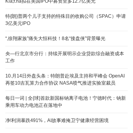
Kla;r.na拟在美国IPO中募资至多12.7亿美元
特{朗}普两个儿子支持的特殊目的收购公司（SPAC）申请
3亿美元IPO
“,徐翔家族”痛失大恒科技！8名“接盘侠”背景曝光
央—行北京市分行：持续开展明示企业贷款综合融资成本
工作
10.月14日外盘头条：特朗普赴埃及主持和平峰会 OpenAI
再签10吉瓦算力合作协议 NASA喷气推进实验室裁员
每日一词 | 全{球}首款新国标钠离子电池！宁德时代：钠新
乘用车动力电池正在落地中
净!利润暴跌491%，AI故事难掩卫宁健康经营困境