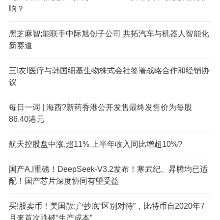
响？
黑芝麻智;能联手中际旭创子公司 共拓汽车与机器人智能化
新赛道
三!友!医疗与韩国细基生物株式会社签署战略合作和经销协
议
每日一词 | 海西?新药香港公开发售最终发售价为每股
86.40港元
航天控股盘中涨,超11% 上半年收入同比增超10%?
国产A,I重磅！DeepSeek-V3.2发布！寒武纪、昇腾均已适
配！国产芯片深度协同有望受益
买!股卖币！美国散:户抄底“区别对待”，比特币自2020年7
月来首次跌破“生产成本”