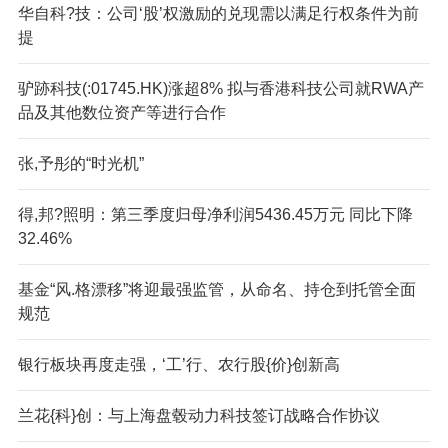
华自科?技：公司‘股’权激励的兑现需以满足行权条件为前
提
驴跡科技(:01745.HK)涨超8% 拟与香港科技公司就RWA产
品及其他数位资产等进行合作
张,予彤的“时光机”
得,邦?照明：第三季度归母净利润5436.45万元 同比下降
32.46%
基金“风.格漂移”将迎最强监管，从命名、持仓到托管全面
规范
银行板块再度走强，‘工’行、农行股{价}创新高
兰花{科}创：与上海盘毂动力科技签订战略合作协议