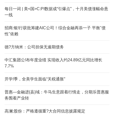
每日一词 | 美<国>C:PI数据成“引爆点”，十月美债涨幅命悬
一线
招商:银!行获批筹建AIC公司！综合金融再添一子 平衡"债
性"依赖
德?方纳米：公司担保无逾期债务
中汇集团公!布年度业绩 实现收入约24.89亿元同比增长
7.7%
开学!季，全美学生面临“关税通胀”
普惠—金融进{县}域：牛马生意跟着行情走，分期乐普惠服
务围着产业转
高澜:股份：严格遵循重?大合同信息披露规定