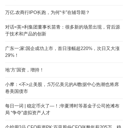
万亿.农商行IPO长跑，为何“卡”在辅导期？
对话<英>利集团董事长苗青：很多新的场景出现，背后源
于技术和产品的创新
广东一;家:国企成功上市，首日涨幅超220%，次日又大涨
29%！
地‘方’国资，增持！
小摩：<不>止美股，;5万亿美元的AI数据中心热潮也将席
卷美国债市
每日一词 | 稳定币火了—！;华夏博时等基金子公司抢滩布
局 “争夺”虚拟资产人才
个护用?品,CFO薪资PK:百亚股份CFO张黎年薪205万、稳