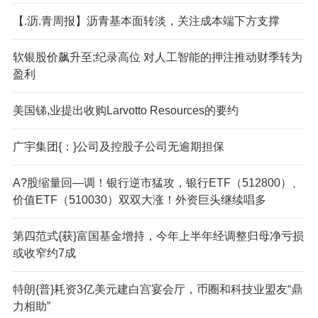
【.沥.青周报】沥青基本面转淡，关注成本端下方支撑
软银股价飙升至;纪录高位 对人工智能的押注推动财季转为
盈利
美国锑,业提出收购Larvotto Resources的要约
广宇集团{：}公司及控股子公司无逾期担保
A?股缩量回—调！银行逆市猛攻，银行ETF（512800）、
价值ETF（510030）双双大涨！外资巨头继续唱多
第四范式{获}富国基金增持，今年上半年经调整归母净亏损
或收窄约7成
特朗{普}耗资3亿美元建白宫宴会厅，币圈和科技业盟友“鼎
力相助”