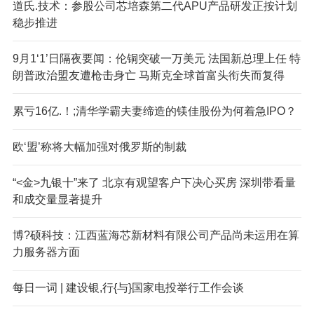
道氏.技术：参股公司芯培森第二代APU产品研发正按计划
稳步推进
9月1‘1’日隔夜要闻：伦铜突破一万美元 法国新总理上任 特
朗普政治盟友遭枪击身亡 马斯克全球首富头衔失而复得
累亏16亿.！;清华学霸夫妻缔造的镁佳股份为何着急IPO？
欧‘盟’称将大幅加强对俄罗斯的制裁
“<金>九银十”来了 北京有观望客户下决心买房 深圳带看量
和成交量显著提升
博?硕科技：江西蓝海芯新材料有限公司产品尚未运用在算
力服务器方面
每日一词 | 建设银,行{与}国家电投举行工作会谈