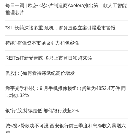
每日一词 | 欧,洲<芯>片制造商Axelera推出第二款人工智能
推理芯片
*ST!长药深陷多重.危机，财务造假立案引爆退市警报
持续‘增’强资本市场吸引力和包容性
REIT:s打新受青睐 多只上市首日涨超30%
侃股{：}如何看待寒武纪高价增发
舜宇光学科!技：9:月手机摄像模组出货量为4852.4万件 同
比增加32%
银‘行’股,持续走低 邮储银行跌超3%
城<投>贷款功不可没 西安银行前三季度利息净收入暴增六
成