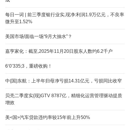
每日一词 | 前三季度银行业实,现净:利润1.9万亿元，不良率
微升至1.52%
美国市场!面临一场“9月大抽水”？
嘉亨家化：截至,2025年11月20日股东人数约6.2千户
6‘0’335;3，重磅收购！
中{国}东航：上半年归母净亏损14.31亿元，亏损同比收窄
贝壳二季度实{现}GTV 8787亿，精细化运营管理驱动提质
增效
美<国>汽车贷款违约率较15年前上升50%