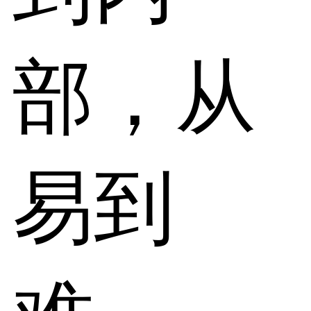
部，从
易到