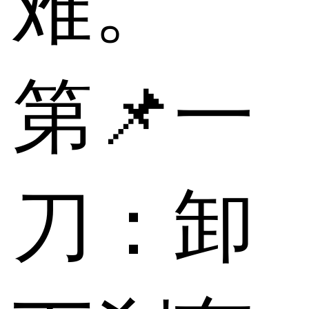
难。
第📌一
刀：卸