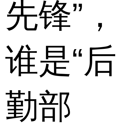
先锋”，
谁是“后
勤部