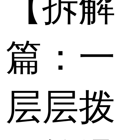
【拆解
篇：一
层层拨