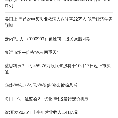
序列
美国上.周首次申领失业救济人数降至22万人 低于经济学家
预期
云内‘动’力‘（’000903）被处罚，股民索赔可期
集运市场—价格“冰火两重天”
蓝思科技?：约!455.76万股限售股将于10月17日起上市流
通
华能信托17‘亿’元“信保贷”资金被骗幕后
每日一词 | 证监会?：优化{新}股发行定价机制
渝:开发2025年上半年营业收入1.41亿元