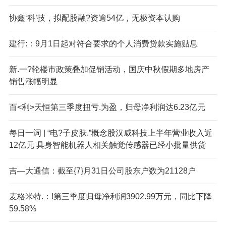
协鑫‘科’技，拟配股融?资逾54亿，无极资本认购
建行:：9月1日起对符合要求的个人消费贷款实施贴息
新.一?轮楼市政策叠加促销活动，国庆中秋假期多地房产
销售涨幅明显
百<利>天恒第三季度扭亏.为盈，归母净利润达6.23亿元
每日一词 | “电?子皮肤.”概念股汉威科技上半年营业收入近
12亿元 具身智能机器人相关触觉传感器已经小批量供货
吉—大通信：截至{7}月31日公司股东户数为21128户
麦格米特.：!第三季度归母净利润3902.99万元，同比下降
59.58%