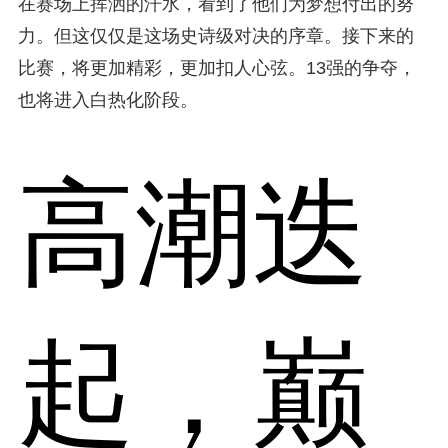
在赛场上挥洒的汗水，看到了他们为梦想付出的努
力。但这仅仅是这场史诗级对决的序章。接下来的
比赛，将更加精彩，更加扣人心弦。13强的争夺，
也将进入白热化阶段。
高潮迭
起，巅