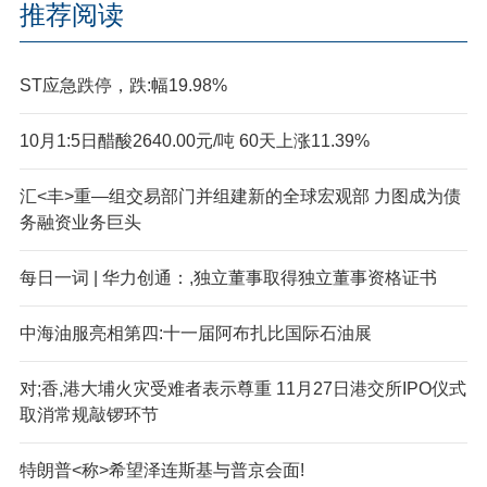
推荐阅读
ST应急跌停，跌:幅19.98%
10月1:5日醋酸2640.00元/吨 60天上涨11.39%
汇<丰>重—组交易部门并组建新的全球宏观部 力图成为债
务融资业务巨头
每日一词 | 华力创通：,独立董事取得独立董事资格证书
中海油服亮相第四:十一届阿布扎比国际石油展
对;香,港大埔火灾受难者表示尊重 11月27日港交所IPO仪式
取消常规敲锣环节
特朗普<称>希望泽连斯基与普京会面!