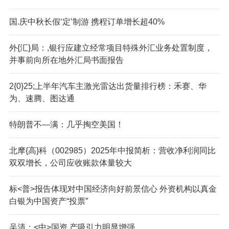
国.庆中秋长假‘定’制游 携程订单增长超40%
外{汇}局：,银行应建立经常项目特殊外汇业务处置制度，
并事前向所在地外汇局书面报告
2{0}25;上半年汽车主激光雷达出货量排行榜：禾赛、华
为、速腾、图达通
特朗普不—满：几乎掏空美国！
北摩{高}科（002985）2025年中报简析：营收净利润同比
双双增长，公司应收账款体量较大
标<普>报告体现对中国经济向好前景信心 外资机构以真金
白银为中国资产“投票”
吴清：<中>国资.产吸引力明显增强