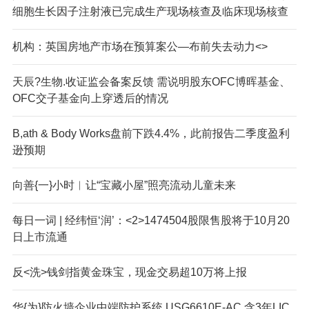
细胞生长因子注射液已完成生产现场核查及临床现场核查
机构：英国房地产市场在预算案公—布前失去动力<>
天辰?生物.收证监会备案反馈 需说明股东OFC博晖基金、
OFC交子基金向上穿透后的情况
B,ath & Body Works盘前下跌4.4%，此前报告二季度盈利
逊预期
向善{一}小时︱让“宝藏小屋”照亮流动儿童未来
每日一词 | 经纬恒‘润’：<2>1474504股限售股将于10月20
日上市流通
反<洗>钱剑指黄金珠宝，现金交易超10万将上报
华{为}防火墙企业中端防护系统 USG6610E-AC 含3年LIC