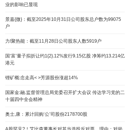
业的影响已显现
景嘉{微}：截至2025年10月31日公司股东总户数为99075
户
力!聚热能：截至11月28日公司股东人数5919户
国‘富’量子拟折让约1{2}.12%发行9.15亿股 净筹约13.214亿
港元
锂矿概:念走高< >芳源股份涨超14%
国家金:融.监督管理总局党委召开扩大会议 传达学习党的二
十届四中全会精神
奥士,康：累计回购‘公’司股份2178700股
A股罕见?！艾比森董事长对其当选投反对票，理由：对岗