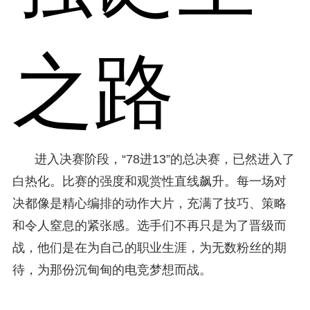
之路
进入决赛阶段，“78进13”的总决赛，已然进入了
白热化。比赛的强度和观赏性直线飙升。每一场对
决都像是精心编排的动作大片，充满了技巧、策略
和令人窒息的紧张感。选手们不再只是为了晋级而
战，他们是在为自己的职业生涯，为无数粉丝的期
待，为那份沉甸甸的电竞梦想而战。