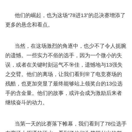
他们的崛起，也为这场“78进13”的总决赛增添了
更多的悬念和看点。
当然，在这场激烈的角逐中，也少不了令人扼腕
的遗憾。一些实力不俗的选手，因为一个微小的失
误，或者在关键时刻运气不🎯佳，遗憾地与13强失
之交臂。他们的离场，让我们看到🌸了电竞赛场的
残酷，也更加突显了最终能够站上领奖台的13位选
手的含金量。他们的故事，或许会成为激励后来者
继续奋斗的动力。
当第一天的比赛落下帷幕，我们看到了78位选手