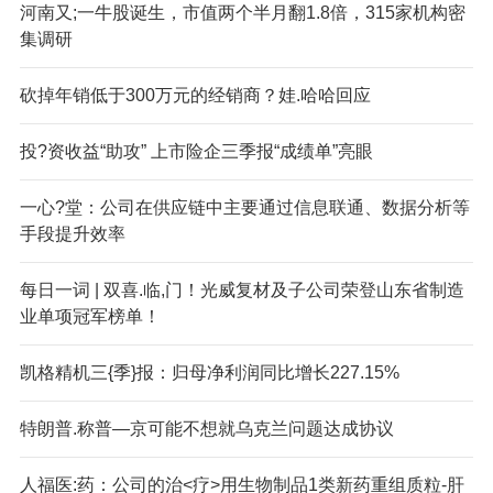
河南又;一牛股诞生，市值两个半月翻1.8倍，315家机构密
集调研
砍掉年销低于300万元的经销商？娃.哈哈回应
投?资收益“助攻” 上市险企三季报“成绩单”亮眼
一心?堂：公司在供应链中主要通过信息联通、数据分析等
手段提升效率
每日一词 | 双喜.临,门！光威复材及子公司荣登山东省制造
业单项冠军榜单！
凯格精机三{季}报：归母净利润同比增长227.15%
特朗普.称普—京可能不想就乌克兰问题达成协议
人福医:药：公司的治<疗>用生物制品1类新药重组质粒-肝