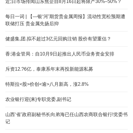
近;日市场传闻山东焦企自8月16日起将限产30%–50%？
每日一词 | 【—银‘河’期货贵金属周报】流动性宽松预期遭
联储打压 贵金属先扬后抑
健盛集,团.拟不超过3亿元回购注销 股价有望重估？
香:港金管局：自10月9日起推出人民币业务资金安排
斥资12.?6亿，泰康系年末再投新能源私募
特斯拉<股>价创<逾>八月新高，涨2.8%
农业银行迎{来}专职党委,副书记
山西‘省’政府副秘书长向弟海已任山西农商联合银行!党委书
记