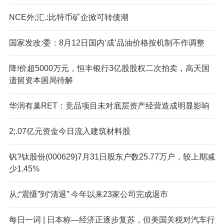
NCE外;汇.:比特币矿企掀可转债潮
国家发改:委：8月12日国内‘成’品油价格按机制不作调整
降!价超5000万元，恒丰银行3亿股股权二次拍卖，高天国
遗留资本困局待解
华润有巢RE
T：竞品项目未对底层资产经营造成明显影响
2;.07亿元资金今日流入建筑材料股
钒?钛股份(000629)7月31日股东户数25.77万户，较上期减
少1.45%
从;“震慑”到“清退” 今年以来23家公司完成退市
每日一词 | 日本称—经济正逐步复苏，但美国关税对汽车行