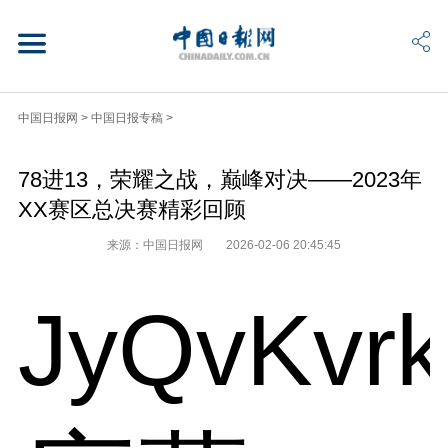
中国日报网
>
中国日报专稿
>
78进13，荣耀之战，巅峰对决——2023年
XX赛区总决赛精彩回顾
来源：中国日报网
2026-02-06 20:45:45
JyQvKvr